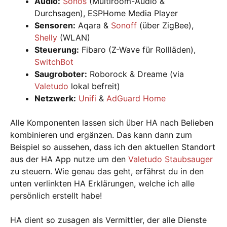
Audio:
Sonos
(Multiroom-Audio &
Durchsagen), ESPHome Media Player
Sensoren:
Aqara &
Sonoff
(über ZigBee),
Shelly
(WLAN)
Steuerung:
Fibaro (Z-Wave für Rollläden),
SwitchBot
Saugroboter:
Roborock & Dreame (via
Valetudo
lokal befreit)
Netzwerk:
Unifi
&
AdGuard Home
Alle Komponenten lassen sich über HA nach Belieben
kombinieren und ergänzen. Das kann dann zum
Beispiel so aussehen, dass ich den aktuellen Standort
aus der HA App nutze um den
Valetudo Staubsauger
zu steuern. Wie genau das geht, erfährst du in den
unten verlinkten HA Erklärungen, welche ich alle
persönlich erstellt habe!
HA dient so zusagen als Vermittler, der alle Dienste