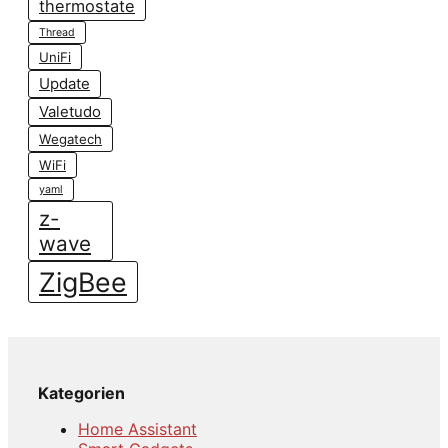
thermostate
Thread
UniFi
Update
Valetudo
Wegatech
WiFi
yaml
z-
wave
ZigBee
Kategorien
Home Assistant