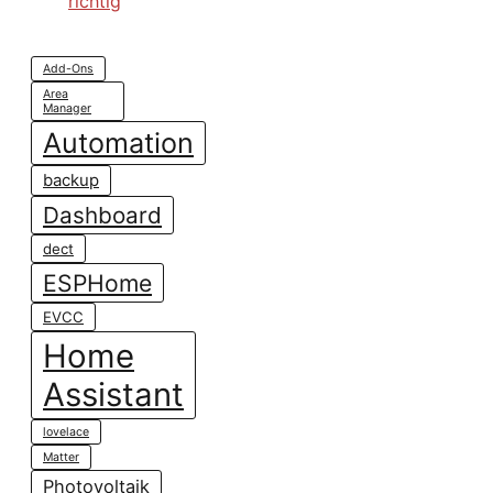
Add-Ons
Area
Manager
Automation
backup
Dashboard
dect
ESPHome
EVCC
Home
Assistant
lovelace
Matter
Photovoltaik