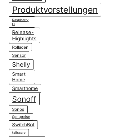
Produktvorstellungen
Raspberry
Pi
Release-
Highlights
Rolladen
Sensor
Shelly
Smart
Home
Smarthome
Sonoff
Sonos
Spritpreise
SwitchBot
tailscale