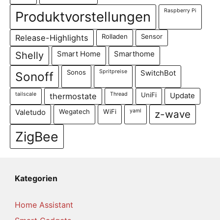
Raspberry Pi
Produktvorstellungen
Rolladen
Sensor
Release-Highlights
Shelly
Smart Home
Smarthome
Sonos
Spritpreise
SwitchBot
Sonoff
tailscale
Thread
UniFi
thermostate
Update
Wegatech
WiFi
yaml
Valetudo
z-wave
ZigBee
Kategorien
Home Assistant