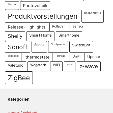
Matter
Photovoltaik
Raspberry Pi
Produktvorstellungen
Rolladen
Sensor
Release-Highlights
Shelly
Smart Home
Smarthome
Sonos
Spritpreise
SwitchBot
Sonoff
tailscale
Thread
UniFi
thermostate
Update
Wegatech
WiFi
yaml
Valetudo
z-wave
ZigBee
Kategorien
Home Assistant