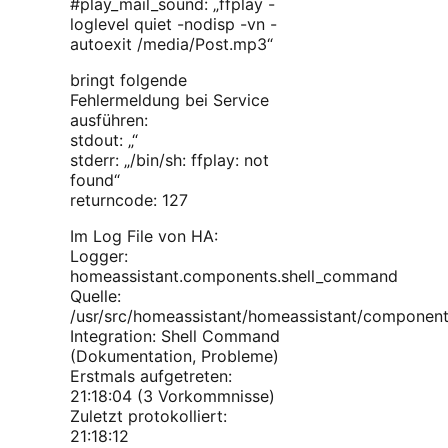
#play_mail_sound: „ffplay -
loglevel quiet -nodisp -vn -
autoexit /media/Post.mp3“
bringt folgende
Fehlermeldung bei Service
ausführen:
stdout: „“
stderr: „/bin/sh: ffplay: not
found“
returncode: 127
Im Log File von HA:
Logger:
homeassistant.components.shell_command
Quelle:
/usr/src/homeassistant/homeassistant/component
Integration: Shell Command
(Dokumentation, Probleme)
Erstmals aufgetreten:
21:18:04 (3 Vorkommnisse)
Zuletzt protokolliert:
21:18:12