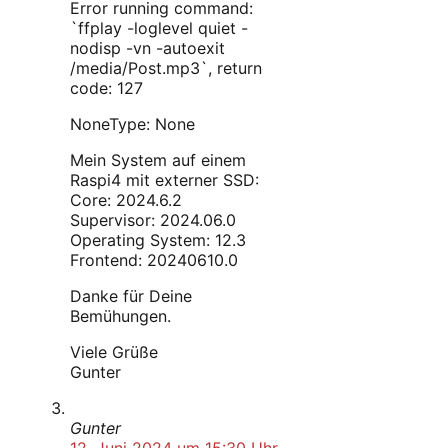
Error running command:
`ffplay -loglevel quiet -
nodisp -vn -autoexit
/media/Post.mp3`, return
code: 127
NoneType: None
Mein System auf einem
Raspi4 mit externer SSD:
Core: 2024.6.2
Supervisor: 2024.06.0
Operating System: 12.3
Frontend: 20240610.0
Danke für Deine
Bemühungen.
Viele Grüße
Gunter
Gunter
12. Juni 2024 um 15:30 Uhr