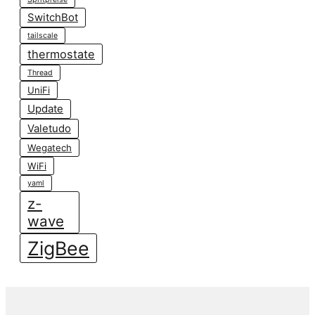
SwitchBot
tailscale
thermostate
Thread
UniFi
Update
Valetudo
Wegatech
WiFi
yaml
z-
wave
ZigBee