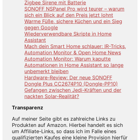
Zigbee Sirene mit Batterie
SONOFF NSPanel Pro wird teurer – warum
sich ein Blick auf den Preis jetzt lohnt
Warme Füße, sichere Küchen und ein Sieg
gegen Google
Wiederverwendbare Skripte in Home
Assistant
Mach dein Smart Home schlauer: IR-Tricks,
Automation Monitor & Open Home News
Automation Monitor: Warum kaputte
Automationen in Home Assistant so lange
unbemerkt bleiben
Hardware-Review: Der neue SONOFF
Dongle Plus CC2674P10 (Dongle-PP10)
Gefangen zwischen Jedi-Kräften und der
nackten Solar-Realität?
Transparenz
Auf meiner Seite gibt es zahlreiche Links zu
Produkten auf Amazon. Hierbei handelt es sich
um Affiliate-Links, so dass ich im Falle eines
qualifizierten Kaufes eine kleine Provision hierfür