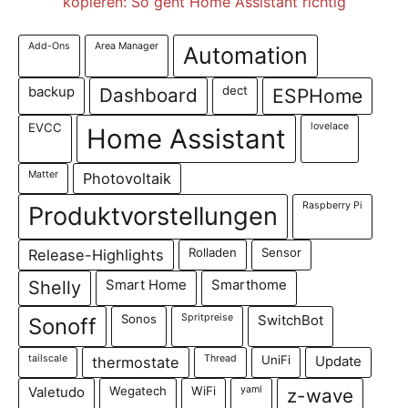
Add-Ons
Area Manager
Automation
dect
backup
Dashboard
ESPHome
EVCC
lovelace
Home Assistant
Matter
Photovoltaik
Raspberry Pi
Produktvorstellungen
Rolladen
Sensor
Release-Highlights
Shelly
Smart Home
Smarthome
Sonos
Spritpreise
SwitchBot
Sonoff
tailscale
Thread
UniFi
thermostate
Update
Wegatech
WiFi
yaml
Valetudo
z-wave