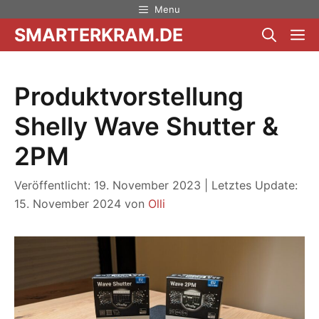
Zum
Menu
Inhalt
SMARTERKRAM.DE
M
springen
Produktvorstellung
Shelly Wave Shutter &
2PM
Veröffentlicht: 19. November 2023
|
Letztes Update:
15. November 2024
von
Olli