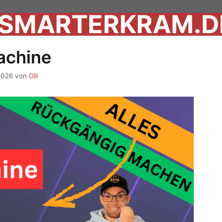
SMARTERKRAM.D
achine
2026
von
Olli