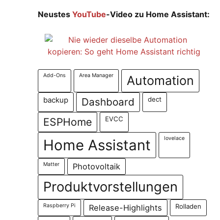
Neustes
YouTube
-Video zu Home Assistant:
Add-Ons
Area Manager
Automation
dect
backup
Dashboard
EVCC
ESPHome
lovelace
Home Assistant
Matter
Photovoltaik
Produktvorstellungen
Raspberry Pi
Rolladen
Release-Highlights