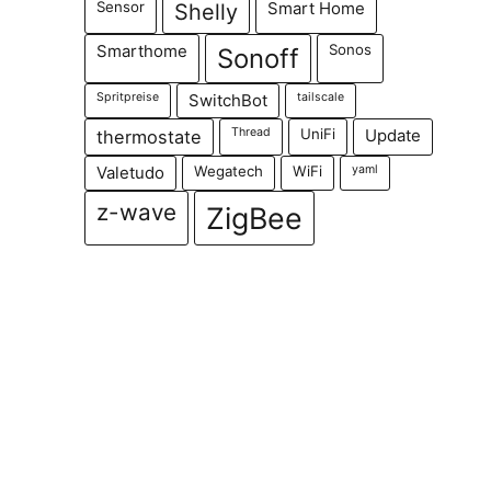
Sensor
Shelly
Smart Home
Sonos
Smarthome
Sonoff
Spritpreise
tailscale
SwitchBot
Thread
UniFi
thermostate
Update
Wegatech
WiFi
yaml
Valetudo
z-wave
ZigBee