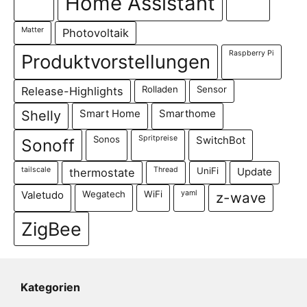
Home Assistant
Matter
Photovoltaik
Raspberry Pi
Produktvorstellungen
Rolladen
Sensor
Release-Highlights
Shelly
Smart Home
Smarthome
Sonos
Spritpreise
SwitchBot
Sonoff
tailscale
Thread
UniFi
thermostate
Update
Wegatech
WiFi
yaml
Valetudo
z-wave
ZigBee
Kategorien