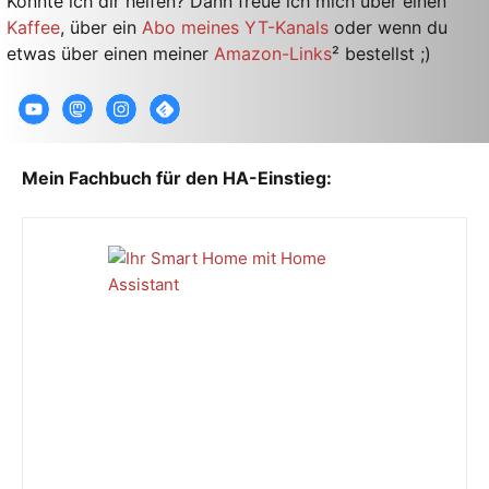
Konnte ich dir helfen? Dann freue ich mich über einen
Kaffee
, über ein
Abo meines YT-Kanals
oder wenn du
etwas über einen meiner
Amazon-Links
² bestellst ;)
Mein Fachbuch für den HA-Einstieg: