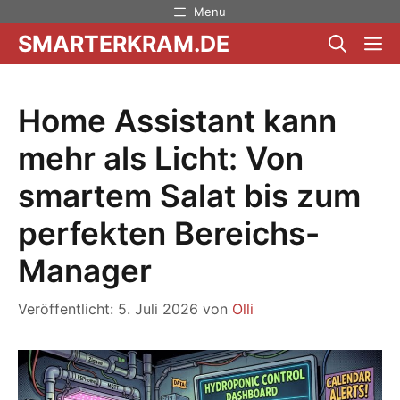
Zum
Menu
Inhalt
SMARTERKRAM.DE
M
springen
Home Assistant kann
mehr als Licht: Von
smartem Salat bis zum
perfekten Bereichs-
Manager
Veröffentlicht: 5. Juli 2026
von
Olli